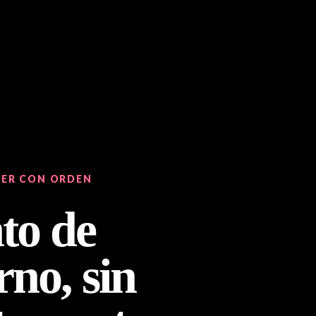
CER CON ORDEN
to de
VER 
no, sin