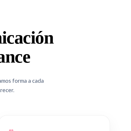
nicación
ance
amos forma a cada
recer.